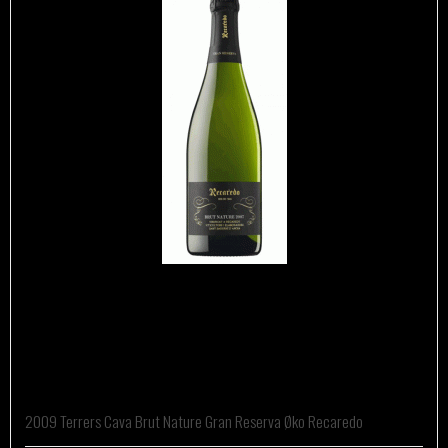
2009 Terrers Cava Brut Nature Gran Reserva Øko Recaredo