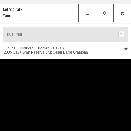
Kellers Park
Wine
KATEGORIER
Tilbuds
/
Butikken
/
Bobler
/
Cava
/
2005 Cava Gran Reserva Brut Celler Battle Gramona