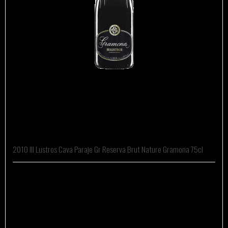
2010 Ill Lustros Cava Paraje Gr Reserva Brut Nature Gramona 75cl