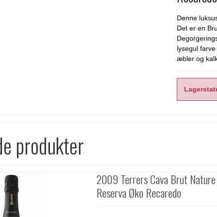
Denne luksusc
Det er en Bru
Degorgerings
lysegul farv
æbler og kal
Lagerstat
de produkter
2009 Terrers Cava Brut Nature
Reserva Øko Recaredo