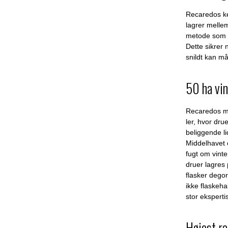
Recaredos ke
lagrer melle
metode som k
Dette sikre
snildt kan m
50 ha vin
Recaredos mar
ler, hvor dru
beliggende li
Middelhavet
fugt om vint
druer lagres 
flasker dego
ikke flaskeh
stor ekspert
Højest ra