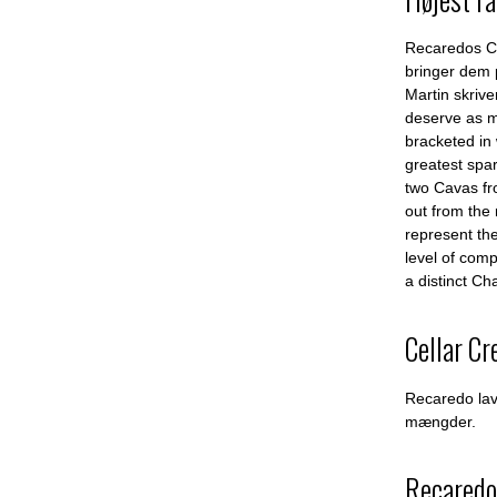
Recaredos Cav
bringer dem
Martin skriv
deserve as m
bracketed in
greatest spar
two Cavas fr
out from the
represent the
level of comp
a distinct Ch
Cellar Cr
Recaredo lav
mængder.
Recaredo