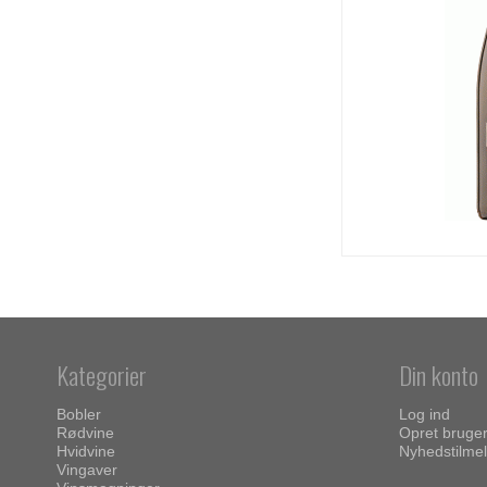
Kategorier
Din konto
Bobler
Log ind
Rødvine
Opret bruge
Hvidvine
Nyhedstilmel
Vingaver