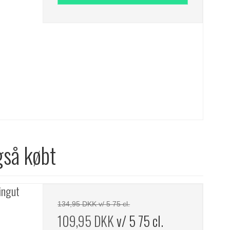
gså købt
ingut
134,95 DKK v/ 5 75 cl.
109,95 DKK
v/ 5 75 cl.