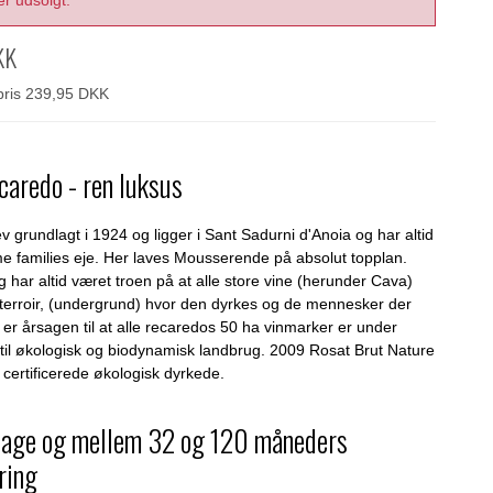
er udsolgt.
KK
spris 239,95 DKK
caredo - ren luksus
 grundlagt i 1924 og ligger i Sant Sadurni d'Anoia og har altid
e families eje. Her laves Mousserende på absolut topplan.
g har altid været troen på at alle store vine (herunder Cava)
t terroir, (undergrund) hvor den dyrkes og de mennesker der
 er årsagen til at alle recaredos 50 ha vinmarker er under
 til økologisk og biodynamisk landbrug. 2009 Rosat Brut Nature
 certificerede økologisk dyrkede.
sage og mellem 32 og 120 måneders
ring