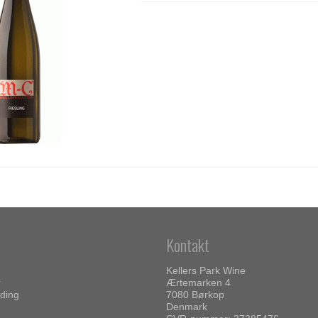
Kontakt
Kellers Park Wine
r
Ærtemarken 4
ding
7080 Børkop
Denmark