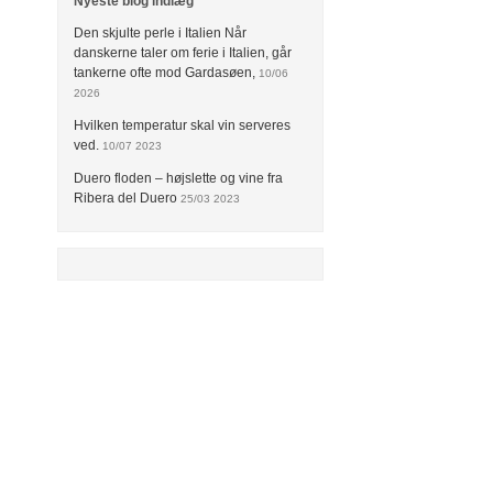
Nyeste blog indlæg
Den skjulte perle i Italien Når
danskerne taler om ferie i Italien, går
tankerne ofte mod Gardasøen,
10/06
2026
Hvilken temperatur skal vin serveres
ved.
10/07 2023
Duero floden – højslette og vine fra
Ribera del Duero
25/03 2023