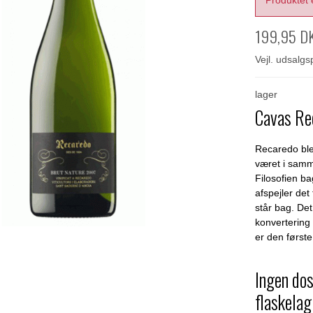
Produktet 
199,95 D
Vejl. udsalg
lager
Cavas Re
Recaredo blev
været i samm
Filosofien ba
afspejler de
står bag. Det
konvertering
er den første
Ingen do
flaskelag