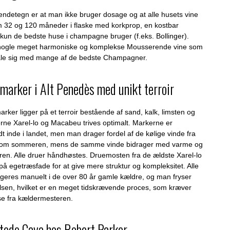
ndetegn er at man ikke bruger dosage og at alle husets vine
m 32 og 120 måneder i flaske med korkprop, en kostbar
un de bedste huse i champagne bruger (f.eks. Bollinger).
r nogle meget harmoniske og komplekse Mousserende vine som
åle sig med mange af de bedste Champagner.
marker i Alt Penedès med unikt terroir
ker ligger på et terroir bestående af sand, kalk, limsten og
erne Xarel-lo og Macabeu trives optimalt. Markerne er
dt inde i landet, men man drager fordel af de kølige vinde fra
 om sommeren, mens de samme vinde bidrager med varme og
eren. Alle druer håndhøstes. Druemosten fra de ældste Xarel-lo
på egetræsfade for at give mere struktur og kompleksitet. Alle
rgeres manuelt i de over 80 år gamle kældre, og man fryser
alsen, hvilket er en meget tidskrævende proces, som kræver
ise fra kældermesteren.
tede Cava hos Robert Parker