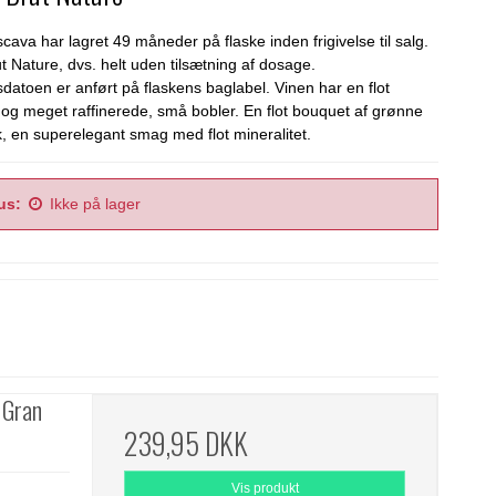
ava har lagret 49 måneder på flaske inden frigivelse til salg.
t Nature, dvs. helt uden tilsætning af dosage.
datoen er anført på flaskens baglabel. Vinen har en flot
e og meget raffinerede, små bobler. En flot bouquet af grønne
k, en superelegant smag med flot mineralitet.
us:
Ikke på lager
 Gran
239,95 DKK
Vis produkt