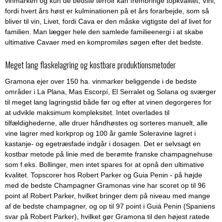
vinmarken og kun de bedste terroir kan frembringe topkvalitet, Vini,
fordi hvert års høst er kulminationen på et års forarbejde, som så
bliver til vin, Livet, fordi Cava er den måske vigtigste del af livet for
familien. Man lægger hele den samlede familieenergi i at skabe
ultimative Cavaer med en kompromiløs søgen efter det bedste.
Meget lang flaskelagring og kostbare produktionsmetoder
Gramona ejer over 150 ha. vinmarker beliggende i de bedste
områder i La Plana, Mas Escorpí, El Serralet og Solana og sværger
til meget lang lagringstid både før og efter at vinen degorgeres for
at udvikle maksimum kompleksitet. Intet overlades til
tilfældighederne, alle druer håndhøstes og sorteres manuelt, alle
vine lagrer med korkprop og 100 år gamle Soleravine lagret i
kastanje- og egetræsfade indgår i dosagen. Det er selvsagt en
kostbar metode på linie med de berømte franske champagnehuse
som f.eks. Bollinger, men intet spares for at opnå den ultimative
kvalitet. Topscorer hos Robert Parker og Guia Penin - på højde
med de bedste Champagner Gramonas vine har scoret op til 96
point af Robert Parker, hvilket bringer dem på niveau med mange
af de bedste champagner, og op til 97 point i Guiá Penin (Spaniens
svar på Robert Parker), hvilket gør Gramona til den højest ratede