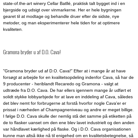
state-of.the-art winery Cellar Batllé, praktisk talt bygget ind i en
bjergside og udsigt over vinmarkerne. Her er hele bygningen
gearet til at modtage og behandle druer efter de sidste, nye
metoder, og man eksperimenterer hele tiden for at optimere
kvaliteten.
Gramona bryder u af D.O. Cava!
"Gramona bryder ud af D.O. Cava!" Efter at i mange år at have
forsøgt at arbejde for en kvalitetsopdeling indenfor Cava, så har de
9 producenter - heriblandt Recaredo og Gramona - valgt at
udtræde fra D.O. Cava. De har ellers igennem mange år udført et
solidt stykke lobbyarbjede for at lave en inddeling af Cava, således
det blev nemt for forbrugerne at forstå hvorfor nogle Cava'er er
prissat i nærheden af Champagneniveau og andre er meget billige.
I følge D.O. Cava skulle der nemlig stå det samme på etiketten på
de to flasker uanset om den ene blev lavet industrielt og den anden
var håndlavet kærlighed på flaske. Og i D.O. Cava organisationen
kunne man altså ikke nå til enigehed om en kvalitetsbetegnelse, så