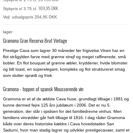
169,95 DKK
Stykpris v/ 3 75 cl.
Vejl. udsalgspris 204,95 DKK
lager
Gramona Gran Reserva Brut Vintage
Prestige Cava som lagrer 30 måneder før frigivelse.Vinen har en
flot strågylden farve med grønne strejf og meget raffinerede, små
bobler. En flot bouquet af grønne æbler, krydderier, hvide blomster
og lidt toast, en superelegant, kompleks og flot struktureret smag
som slutter sprødt og frisk.
Gramona - toppen af spansk Mousserende vin
Gramona er et af de ældste Cava huse, grundlagt tilbage i 1881 og
kunne dermed fejre 125 års jubilæum i 2006. Det er nu 5.
generation, der står i spidsen for det familiedrevne vinhus. Men
familiens vinrødder går helt tilbage til 1816. I dag råder Gramona
både over deres historiske kældre i Cava hovedstaden San
Sadurní, hvor man stadig lagrer og udvikler prestigecavaer, samt et