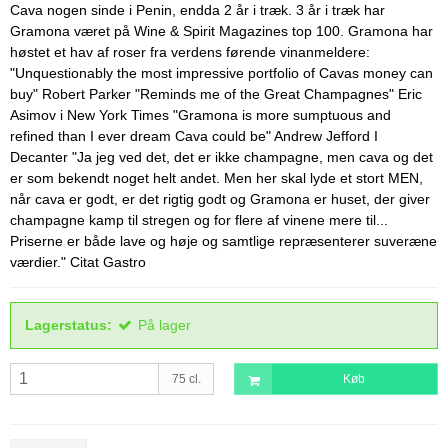
Cava nogen sinde i Penin, endda 2 år i træk. 3 år i træk har
Gramona været på Wine & Spirit Magazines top 100. Gramona har
høstet et hav af roser fra verdens førende vinanmeldere:
"Unquestionably the most impressive portfolio of Cavas money can
buy" Robert Parker "Reminds me of the Great Champagnes" Eric
Asimov i New York Times "Gramona is more sumptuous and
refined than I ever dream Cava could be" Andrew Jefford I
Decanter "Ja jeg ved det, det er ikke champagne, men cava og det
er som bekendt noget helt andet. Men her skal lyde et stort MEN,
når cava er godt, er det rigtig godt og Gramona er huset, der giver
champagne kamp til stregen og for flere af vinene mere til...
Priserne er både lave og høje og samtlige repræsenterer suveræne
værdier." Citat Gastro
Lagerstatus:
På lager
75 cl.
Køb