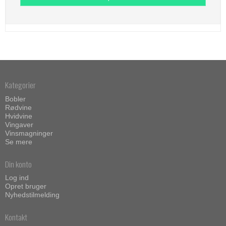
Kategorier
Bobler
Rødvine
Hvidvine
Vingaver
Vinsmagninger
Se mere
Din konto
Log ind
Opret bruger
Nyhedstilmelding
Kontakt