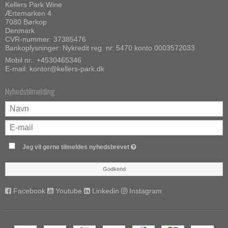
Kellers Park Wine
Ærtemarken 4
7080 Børkop
Denmark
CVR-nummer: 37385476
Bankoplysninger: Nykredit reg. nr. 5470 konto 0003572033
Mobil nr.:
+4530465346
E-mail
:
kontor@kellers-park.dk
Nyhedstilmelding
Jeg vil gerne tilmeldes nyhedsbrevet
Godkend
Facebook
Youtube
Linkedin
Instagram