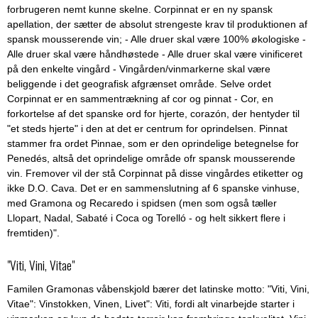
forbrugeren nemt kunne skelne. Corpinnat er en ny spansk
apellation, der sætter de absolut strengeste krav til produktionen af
spansk mousserende vin; - Alle druer skal være 100% økologiske -
Alle druer skal være håndhøstede - Alle druer skal være vinificeret
på den enkelte vingård - Vingården/vinmarkerne skal være
beliggende i det geografisk afgrænset område. Selve ordet
Corpinnat er en sammentrækning af cor og pinnat - Cor, en
forkortelse af det spanske ord for hjerte, corazón, der hentyder til
"et steds hjerte" i den at det er centrum for oprindelsen. Pinnat
stammer fra ordet Pinnae, som er den oprindelige betegnelse for
Penedés, altså det oprindelige område ofr spansk mousserende
vin. Fremover vil der stå Corpinnat på disse vingårdes etiketter og
ikke D.O. Cava. Det er en sammenslutning af 6 spanske vinhuse,
med Gramona og Recaredo i spidsen (men som også tæller
Llopart, Nadal, Sabaté i Coca og Torelló - og helt sikkert flere i
fremtiden)".
"Viti, Vini, Vitae"
Familen Gramonas våbenskjold bærer det latinske motto: "Viti, Vini,
Vitae": Vinstokken, Vinen, Livet": Viti, fordi alt vinarbejde starter i