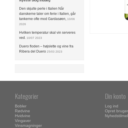
Nyeste blog indlæg
Den skjulte perle i Italien Når
danskerne taler om ferie i Italien, går
tankerne ofte mod Gardasøen,
10/06
2026
Hvilken temperatur skal vin serveres
ved.
10/07 2023
Duero floden – højslette og vine fra
Ribera del Duero
25/03 2023
Kategorier
Din konto
Bobler
Log ind
Rødvine
Opret bruge
Hvidvine
Nyhedstilmel
Vingaver
Vinsmagninger