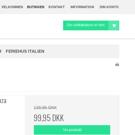
VELKOMMEN
BUTIKKEN
KONTAKT
INFORMATION
DIN KONTO
Din indkøbskurv er tom
R
FERIEHUS ITALIEN
oza
139,95 DKK
99,95 DKK
Vis produkt