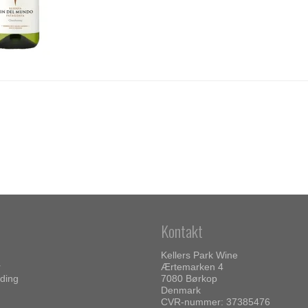
Kontakt
Kellers Park Wine
r
Ærtemarken 4
ding
7080 Børkop
Denmark
CVR-nummer: 37385476