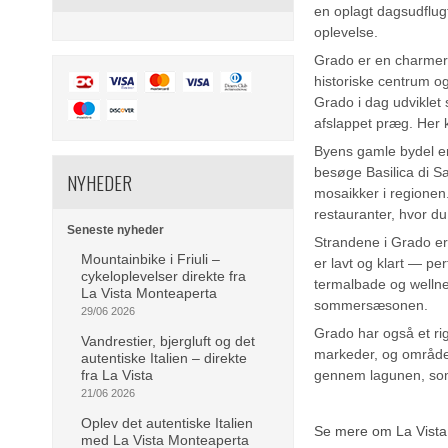
en oplagt dagsudflug
oplevelse.
Grado er en charmere
historiske centrum o
Grado i dag udviklet
afslappet præg. Her 
Byens gamle bydel er
besøge Basilica di 
NYHEDER
mosaikker i regionen
restauranter, hvor du
Seneste nyheder
Strandene i Grado er
Mountainbike i Friuli –
er lavt og klart — pe
cykeloplevelser direkte fra
termalbade og wellne
La Vista Monteaperta
sommersæsonen.
29/06 2026
Grado har også et rig
Vandrestier, bjergluft og det
markeder, og området
autentiske Italien – direkte
fra La Vista
gennem lagunen, som 
21/06 2026
Oplev det autentiske Italien
Se mere om La Vista
med La Vista Monteaperta