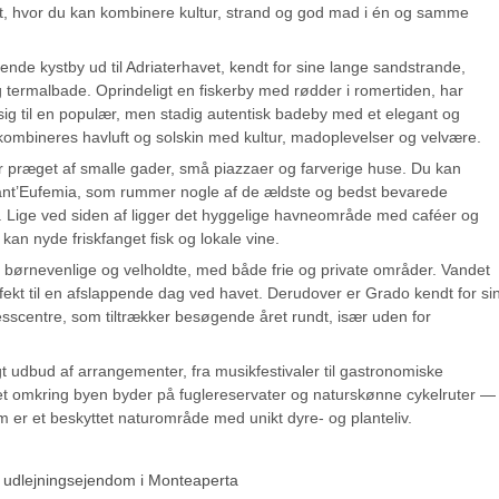
t, hvor du kan kombinere kultur, strand og god mad i én og samme
nde kystby ud til Adriaterhavet, kendt for sine lange sandstrande,
g termalbade. Oprindeligt en fiskerby med rødder i romertiden, har
 sig til en populær, men stadig autentisk badeby med et elegant og
kombineres havluft og solskin med kultur, madoplevelser og velvære.
 præget af smalle gader, små piazzaer og farverige huse. Du kan
Sant’Eufemia, som rummer nogle af de ældste og bedst bevarede
. Lige ved siden af ligger det hyggelige havneområde med caféer og
 kan nyde friskfanget fisk og lokale vine.
 børnevenlige og velholdte, med både frie og private områder. Vandet
rfekt til en afslappende dag ved havet. Derudover er Grado kendt for si
sscentre, som tiltrækker besøgende året rundt, især uden for
t udbud af arrangementer, fra musikfestivaler til gastronomiske
 omkring byen byder på fuglereservater og naturskønne cykelruter — 
er et beskyttet naturområde med unikt dyre- og planteliv.
 udlejningsejendom i Monteaperta