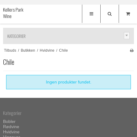
Kellers Park
Wine
KATEGORIER
Tilbuds
/
Butikken
/
Hvidvine
/
Chile
Chile
Ingen produkter fundet.
Kategorier
Bobler
Rødvine
Hvidvine
Vingaver