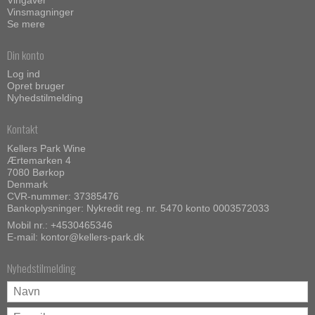
Vinsmagninger
Se mere
Din konto
Log ind
Opret bruger
Nyhedstilmelding
Kontakt
Kellers Park Wine
Ærtemarken 4
7080 Børkop
Denmark
CVR-nummer: 37385476
Bankoplysninger: Nykredit reg. nr. 5470 konto 0003572033
Mobil nr.:
+4530465346
E-mail
:
kontor@kellers-park.dk
Nyhedstilmelding