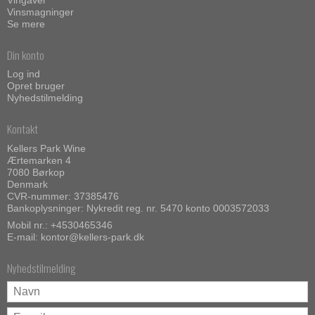
Vinsmagninger
Se mere
Din konto
Log ind
Opret bruger
Nyhedstilmelding
Kontakt
Kellers Park Wine
Ærtemarken 4
7080 Børkop
Denmark
CVR-nummer: 37385476
Bankoplysninger: Nykredit reg. nr. 5470 konto 0003572033
Mobil nr.:
+4530465346
E-mail
:
kontor@kellers-park.dk
Nyhedstilmelding