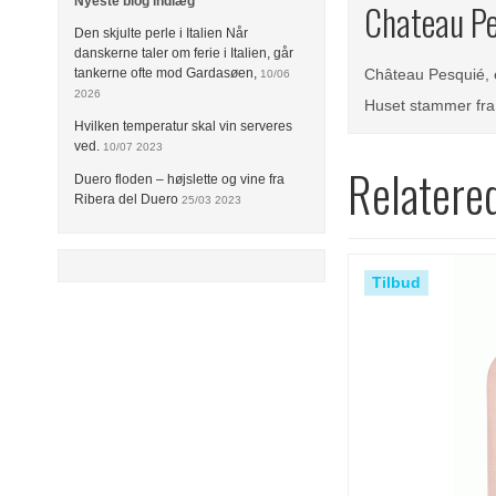
Nyeste blog indlæg
Chateau Pe
Den skjulte perle i Italien Når
danskerne taler om ferie i Italien, går
Château Pesquié, e
tankerne ofte mod Gardasøen,
10/06
2026
Huset stammer fra 
Hvilken temperatur skal vin serveres
ved.
10/07 2023
Relatere
Duero floden – højslette og vine fra
Ribera del Duero
25/03 2023
Tilbud