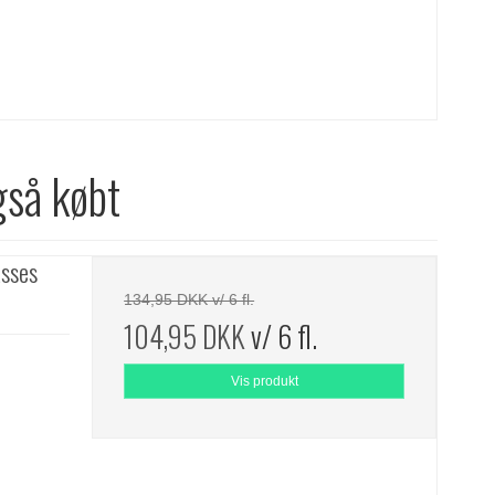
gså købt
asses
134,95 DKK v/ 6 fl.
104,95 DKK
v/ 6 fl.
Vis produkt