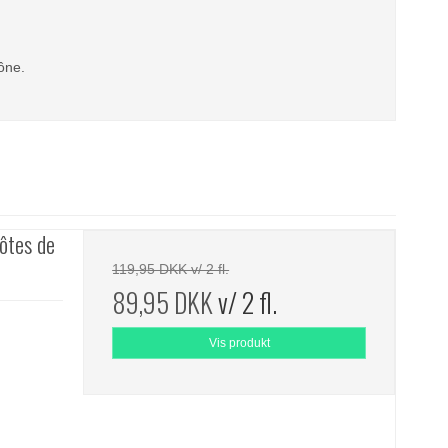
ône.
ôtes de
119,95 DKK v/ 2 fl.
89,95 DKK
v/ 2 fl.
Vis produkt