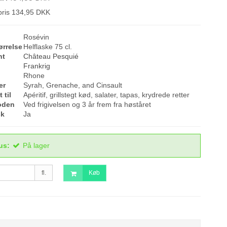
spris 134,95 DKK
Rosévin
ørrelse
Helflaske 75 cl.
nt
Château Pesquié
Frankrig
Rhone
er
Syrah, Grenache, and Cinsault
 til
Apéritif, grillstegt kød, salater, tapas, krydrede retter
oden
Ved frigivelsen og 3 år frem fra høståret
sk
Ja
us:
På lager
fl.
Køb