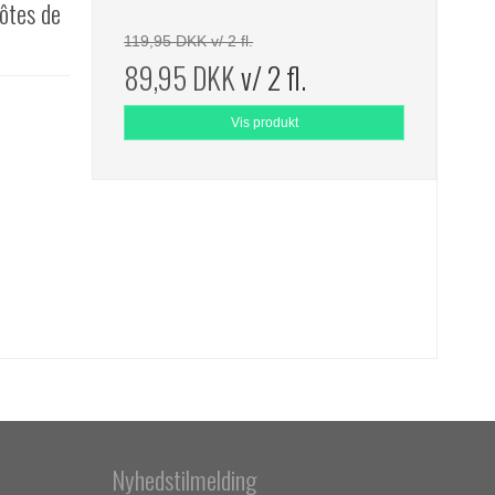
ôtes de
119,95 DKK v/ 2 fl.
89,95 DKK
v/ 2 fl.
Vis produkt
Nyhedstilmelding