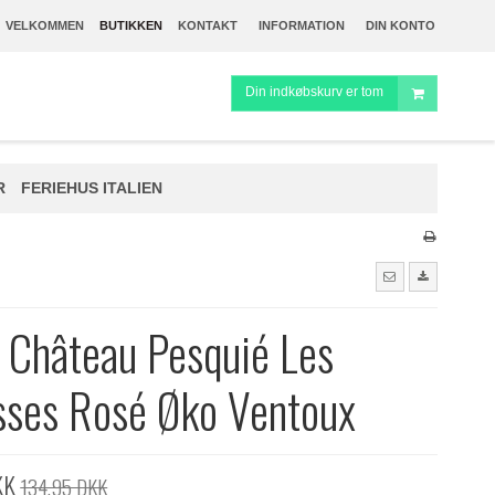
VELKOMMEN
BUTIKKEN
KONTAKT
INFORMATION
DIN KONTO
Din indkøbskurv er tom
R
FERIEHUS ITALIEN
Château Pesquié Les
sses Rosé Øko Ventoux
KK
134,95 DKK