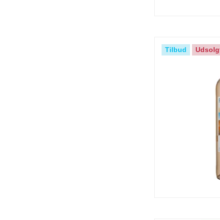
Tilbud
Udsolg