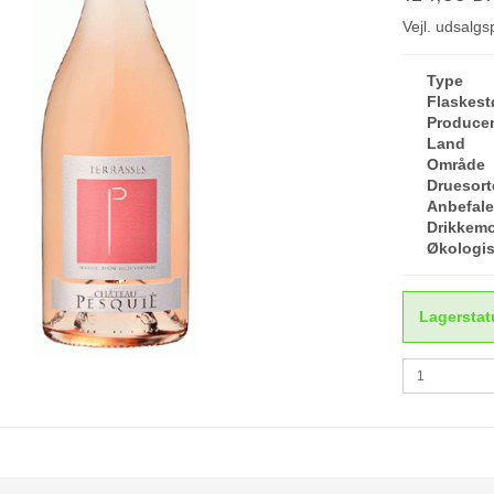
Vejl. udsalg
Type
Flaskest
Produce
Land
Område
Druesort
Anbefalet
Drikkem
Økologi
Lagerstat