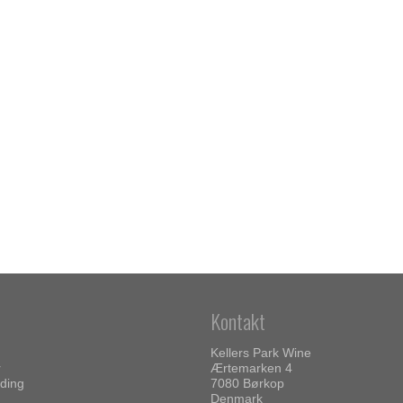
Kontakt
Kellers Park Wine
r
Ærtemarken 4
ding
7080 Børkop
Denmark