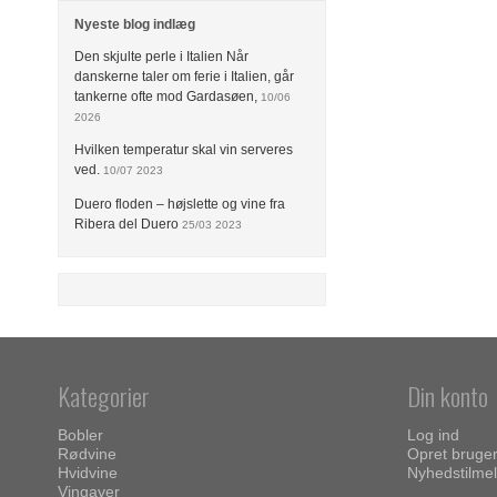
Nyeste blog indlæg
Den skjulte perle i Italien Når
danskerne taler om ferie i Italien, går
tankerne ofte mod Gardasøen,
10/06
2026
Hvilken temperatur skal vin serveres
ved.
10/07 2023
Duero floden – højslette og vine fra
Ribera del Duero
25/03 2023
Kategorier
Din konto
Bobler
Log ind
Rødvine
Opret bruge
Hvidvine
Nyhedstilmel
Vingaver