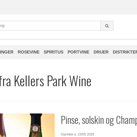
INGER
ROSEVINE
SPIRITUS
PORTVINE
DRUER
DISTRIKTE
fra Kellers Park Wine
Pinse, solskin og Cham
Oprettet d.
23/05 2026