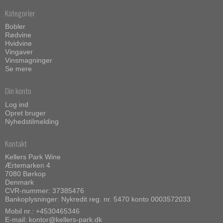
Kategorier
Bobler
Rødvine
Hvidvine
Vingaver
Vinsmagninger
Se mere
Din konto
Log ind
Opret bruger
Nyhedstilmelding
Kontakt
Kellers Park Wine
Ærtemarken 4
7080 Børkop
Denmark
CVR-nummer: 37385476
Bankoplysninger: Nykredit reg. nr. 5470 konto 0003572033
Mobil nr.:
+4530465346
E-mail
:
kontor@kellers-park.dk